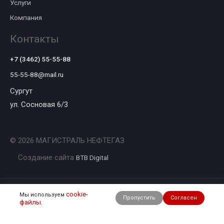
Услуги
Компания
Контакты
+7 (3462) 55-55-88
55-55-88@mail.ru
Сургут
ул. Сосновая 6/3
© 2026 МАГИСТРАЛЬ НЕФТЕГАЗ
Создание сайта
BTB Digital
Вся информация на сайте носит справочный характер
cookie-
Мы используем
Пропустить
Согласен
файлы
и не является публичной офертой, определяемой положениями
.
Статьи 437 Гражданского кодекса Российской Федерации.