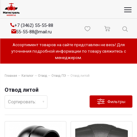
+7 (3462) 55-55-88
55-55-88@mail.ru
Ассортимент товаров на сайте представлен не весь! Для
уточнения подробной информации по товару свяжитесь с
менеджером.
Главная
—
Каталог
—
Отвод
—
Отвод ПЭ
—
Отвод литой
Отвод литой
Сортировать:
Фильтры