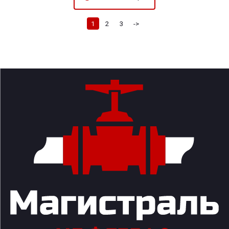
1
2
3
->